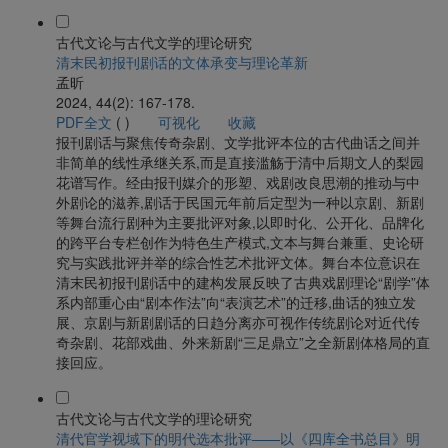
古代文论与古代文学的理论研究
清末民初报刊剧话的文体承变与理论革新
孟昕
2024, 44(2): 167-178.
PDF全文
(
)
可视化
收藏
报刊剧话与聚焦传奇杂剧、文学批评本位的古代曲话之间并
非简单的线性承继关系,而是直接滥觞于清中后期文人的梨园
花谱写作。经由报刊媒介的形塑、戏剧改良思潮的推动与中
外剧论的滋养,剧话于民国元年前后定型为一种以京剧、新剧
等舞台流行剧种为主要批评对象,以即时化、公开化、品牌化
的跨平台专栏创作为特色生产模式,文本与舞台兼重、史论研
究与实践批评并举的综合性艺术批评文体。舞台本位意识在
清末民初报刊剧话中的建构发展反映了古典戏剧理论“剧学”体
系内部重心由“剧本作法”向“表演艺术”的迁移,曲话的独立发
展、京剧与新剧剧话的日趋分离亦可视作传统剧论对近代传
奇杂剧、花部戏曲、外来新剧“三足鼎立”之全新剧体格局的直
接回应。
古代文论与古代文学的理论研究
清代官学视域下的明代选本批评——以《四库全书总目》明