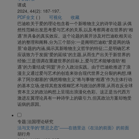
谭成
2024, 44(2): 187-197.
PDF全文
(
)
可视化
收藏
巴迪欧关于爱的理论包含着一个新唯物主义的诗学论题:从偶
然性范畴出发思考爱与艺术的关系,以及考察两者在世界的“相
遇”所具备的真实效应。这个论题的展开涉及对巴迪欧相关论
述的整理和阐释,分为三个部分:一是阐明巴迪欧“爱是两的场
景”命题的内涵,揭示其新唯物主义哲学的特征;二是明确艺术
应该致力于发掘“爱的延续”的主题,从而生产出关于新世界的
经验;三是强调在重建世界的目标上,爱与艺术能够借助“相
遇”的力量结成“同盟”并介入政治实践。由于巴迪欧推进了浪
漫主义通过爱与艺术的创造来弥合现代世界之分裂的构想,继
承了阿尔都塞的“偶然唯物主义”将与事物“相遇”作为主体行动
的基本立场,使得其愈发模糊艺术与政治的界限,从而在反全球
资本主义的政治构想上呈现出浪漫化色彩。这正是当代西方
激进左翼理论具有一种诗学上的吸引力,但其政治方案却饱受
诟病的原因。
专题:法国理论研究
法与文学的“禁忌之恋”——在德里达《在法的前面》的前面
胡行舟