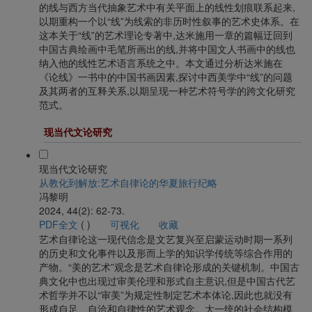
的线与西方当代抽象艺术中有关平面上的线性划痕联系起来,
以期重构一个以“线”为线索的非历时性叙事的艺术史体系。在
这本关于“线”的艺术理论专著中,达米施用一章的篇幅迂回到
中国古典绘画中毛笔所画出的线,并将中国文人书画中的线也
纳入他的线性艺术语言系统之中。本文通过分析达米施在
《论线》一书中的中国书画因素,探讨中西美学中“线”的问题
及其两者的互释关系,以期呈现一种艺术符号学的跨文化研究
范式。
现当代文论研究
现当代文论研究
从教化到解放:艺术自律论的华夏旅行纪略
冯黎明
2024, 44(2): 62-73.
PDF全文
(
)
可视化
收藏
艺术自律论这一现代信念是文艺复兴至启蒙运动时期一系列
的历史和文化事件以及形而上学的知识学传统等综合作用的
产物。“美的艺术”观念是艺术自律论形成的关键机制。中国古
典文化中也出现过审美伦理和形式自主意识,但是中国古代艺
术哲学并不以“审美”为规定性制定艺术本体论,因此也就没有
形成自足、自洽和自律性的艺术观念。大一统的社会结构模