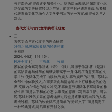
强行牵合,使得叙述更加弹性化。这两层面表现,均属新文化运
动促成的文史研究转型之产物。前者当时已遭遇挑战,后者却
代表着新文化立场介入文学史书写的另一方案,值得长久与之
对话。
古代文论与古代文学的理论研究
古代文论与古代文学的理论研究
雅俗之间:苏轼饮食赋的经典构建
王祖琪
2024, 44(2): 146-154.
PDF全文
(
)
可视化
收藏
苏轼的饮食赋写作祖述《诗》《骚》,导源于俳辞,将《楚辞》
的高洁旨趣与俳辞的幽默诙谐寓于一身,体现了有意变革的文
学主张,使赋体完成了由娱神,到娱人,再到娱己的功用。苏轼以
全部生命体验投入,在审美取向与情志追求上打破雅与俗的边
界,克服内在情志的对立冲突,不再刻意强调赋体书写对象的雅
俗性质,而是以平和的心态,以审美的态度书写日常生活。可以
说,苏轼对雅俗关系的思考递嬗过程也是逐渐实现自我的人格
养成过程。苏轼的饮食赋不是简单的“游戏文字”,而是奠定了
一种经典范式,对后世有开创之功。