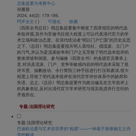
总集提要为考察中心
祁雁蓉
2024, 44(2): 179-186.
PDF全文
(
)
可视化
收藏
《四库全书总目》明总集提要集中阐发了四库馆臣的明代选
本批评观,其作为官修书目很大程度上可以代表清代官方的学
术立场和政治态度。在清代统治者“明以门户亡国”的历史反思
之下,《总目》明总集提要指斥明人喜结社、倡流派、立门户
的习气,并认为是流派纷争和门户之见导致了明代选本批评的
整体滑坡和倒退。参与编修《四库全书》的各级官员秉承上
意,对涉及流派、门户、党争等敏感内容的明代选本采取了批
评斥责、抽删改动、令行禁毁三种手段进行打压和肃清,很大
程度上导致了明代选本批评在清代官学评价体系中的缺席和
失语。总之,《总目》明总集提要作为政治偏见在文学批评上
的具象表征,反衬出清代官方学术研究与现实焦虑并行交织的
矛盾所在。
专题:法国理论研究
专题:法国理论研究
巴迪欧论爱与艺术在世界的“相遇”——一种基于新唯物主义诗
学的解读