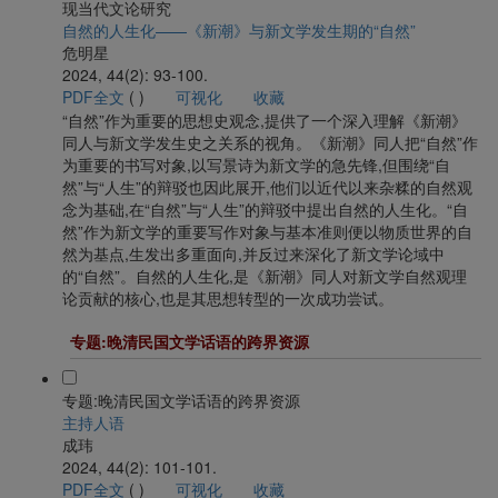
现当代文论研究
自然的人生化——《新潮》与新文学发生期的“自然”
危明星
2024, 44(2): 93-100.
PDF全文
(
)
可视化
收藏
“自然”作为重要的思想史观念,提供了一个深入理解《新潮》
同人与新文学发生史之关系的视角。《新潮》同人把“自然”作
为重要的书写对象,以写景诗为新文学的急先锋,但围绕“自
然”与“人生”的辩驳也因此展开,他们以近代以来杂糅的自然观
念为基础,在“自然”与“人生”的辩驳中提出自然的人生化。“自
然”作为新文学的重要写作对象与基本准则便以物质世界的自
然为基点,生发出多重面向,并反过来深化了新文学论域中
的“自然”。自然的人生化,是《新潮》同人对新文学自然观理
论贡献的核心,也是其思想转型的一次成功尝试。
专题:晚清民国文学话语的跨界资源
专题:晚清民国文学话语的跨界资源
主持人语
成玮
2024, 44(2): 101-101.
PDF全文
(
)
可视化
收藏