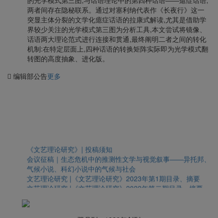
两者间存在隐秘联系。通过对塞利纳代表作《长夜行》这一
突显主体分裂的文学化癔症话语的拉康式解读,尤其是借助学
界较少关注的光学模式第三图为分析工具,本文尝试将镜像、
话语两大理论范式进行连接和贯通,最终阐明二者之间的转化
机制:在特定层面上,四种话语的转换矩阵实际即为光学模式翻
转图的高度抽象、进化版。
编辑部公告
更多
《文艺理论研究》| 投稿须知
会议征稿｜生态危机中的推测性文学与视觉叙事——异托邦、
气候小说、科幻小说中的气候与社会
文艺理论研究 |《文艺理论研究》2023年第1期目录、摘要
文艺理论研究 |《文艺理论研究》2022年第二期目录、摘要
文艺理论研究｜关于受疫情影响新刊延期发行的致歉函
文艺理论研究 | 《文艺理论研究》2021年第1-6期总目录
会议征稿 | “认识元宇宙：文化、社会与人类的未来”学术论坛