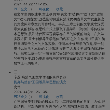
2024, 44(2): 114-125.
PDF全文
(
)
可视化
收藏
在文学史的叙述中,章士钊的“甲寅文体”被称作“政论文”“逻辑
文”“欧化的古文”,这些指称侧重从清末民初古典文章发生新变
的角度揭示章文的写作特点。事实上,章士钊的文学观念深受
章太炎的影响,在思维方式上汲取了墨学和《论衡》等传统学
术思想资源,和近代西洋逻辑学存在目的悖反的倾向。在文学
实践方面,章士钊倡导子学笔体的名家之文,并依托《甲寅》施
行复归诸子之文的文体实验。伴随本土修辞学的兴起,章士钊
奉行以词法为本位的文法修辞,展现了古典文学固有的修辞技
巧。探究以章士钊“甲寅文体”为代表的应用类古文在新旧之间
的变与不变,或为重新审视中国古典文章的杂文学属性提供更
加本土化的视角。
专题:晚清民国文学话语的跨界资源
扬弃与整合:王国维美学思想的演变
史伟
2024, 44(2): 126-135.
PDF全文
(
)
可视化
收藏
在王国维美学理论的形成过程中,其理论建构的意图、方式,理
论结构、层次的设置,学理的介入等,都与其对康德、叔本华等