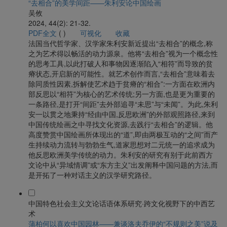
“去相合”的美学间距——朱利安论中国绘画
吴攸
2024, 44(2): 21-32.
PDF全文
(
)
可视化
收藏
法国当代哲学家、汉学家朱利安新近提出“去相合”的概念,称
之为艺术得以畅活的动力源泉。他将“去相合”视为一个概念性
的思考工具,以此打破人和事物因逐渐陷入“相符”而导致的贫
瘠状态,开启新的可能性。就艺术创作而言,“去相合”意味着去
除同质性因素,拆解使艺术趋于贫瘠的“相合”:一方面在欧洲内
部反思以“相符”为核心的艺术传统;另一方面,也是更为重要的
一条路径,是打开“间距”去外部追寻“未思”与“未闻”。为此,朱利
安一以贯之地秉持“经由中国,反思欧洲”的外部观照路径,来到
中国传统绘画之中寻找文化资源,去践行“去相合”的逻辑。他
高度赞赏中国绘画所体现出的“道”,即由两极互动的“之间”而产
生持续动力流转与勃勃生气,道家思想对二元统一的追求成为
他反思欧洲美学传统的动力。朱利安的研究有别于此前西方
文论中从“异域情调”或“东方主义”出发阐释中国问题的方法,而
是开拓了一种对话主义的汉学研究路径。
中国特色社会主义文论话语体系研究·跨文化视野下的中西艺
术
蒲柏何以喜欢中国园林——兼谈洛夫乔伊的“不规则之美”说及