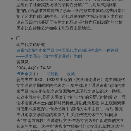
型阻止了社会实践场域的结构性分解,“二元对应式类比联
想”的汉语思维方式抑制了形而上学的形式本体论,这些因素抑
制了艺术自律论的生长。近代以来的西学东渐使得艺术自律
论在五四时代蔓延于审美文化场,但是“救亡压倒启蒙”的悲情
历史让自律性艺术始终未能取得主流地位。
现当代文论研究
追索“感情的本来面目”:中国现代文论知识生成的一种路径
——以姜亮夫《文学概论讲述》为例
黄凤凤
2024, 44(2): 74-82.
PDF全文
(
)
可视化
收藏
姜亮夫在1930—1933年出版的《文学概论讲述》是中国现代
文学理论早期教材的代表之一,集中体现了通过追索“感情的本
来面目”来转化传统文论资源和生成现代文论知识这一路径。
在这本教材中,姜亮夫明确了“性”与“情”的分野,使“情感”这一理
论术语更具本土内涵和时代特色,并以此为基础,从主观因素和
可感形式角度探讨传统经典中“感情的本来面目”。而后,姜亮
夫以追索文学情感的本质为由,关注传统文体中的“民间源
头”与“南方属性”,尝试进行文学传统的“再发明”,促进新的文学
知识的生成。这种将“古典文学经验”转化为“现代知性形式”的