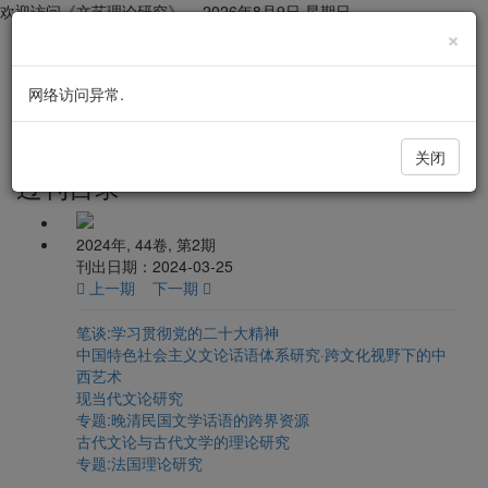
欢迎访问《文艺理论研究》，
2026年8月9日 星期日
×
网络访问异常.
文艺理论研究
导
航
切
关闭
换
过刊目录
2024年, 44卷, 第2期
刊出日期：2024-03-25
上一期
下一期
笔谈:学习贯彻党的二十大精神
中国特色社会主义文论话语体系研究·跨文化视野下的中
西艺术
现当代文论研究
专题:晚清民国文学话语的跨界资源
古代文论与古代文学的理论研究
专题:法国理论研究