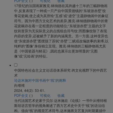
PDF全文
(
)
可视化
收藏
17世纪的法国画家雅克·林纳德在其跨越十三年的三幅静物画
中,反复表现了一种或一只产自中国景德镇的“东坡游赤壁”纹
青花瓷碗,使之成为其所绘“五感”或“虚空”主题静物画中的象征
符号。因为中西方文化艺术的差异,雅克·林纳德静物画中的青
花瓷碗存在着一定程度的功能错位;“东坡游赤壁”主题的文字
纹则变异为无实际意义的点线组合符号纹;而图像纹除了表现
内容的变异,还被赋予了新的内涵寓意。另一方面,这种变异也
使“东坡游赤壁”图摆脱了苏轼“赤壁”二赋或改编故事的束缚,以
纯粹的“图像”身份独立呈现。雅克·林纳德的三幅静物画尤其
是《中国瓷器与鲜花》,因此也展示出更加明显的“元图
像”或“元绘画”的特征。
中国特色社会主义文论话语体系研究·跨文化视野下的中西艺
术
论达米施对中国书画中“线”的阐释
向维维
2024, 44(2): 53-61.
PDF全文
(
)
可视化
收藏
当代法国艺术史家于贝尔·达米施在《论线》一书中从维特根
斯坦语言哲学的视角阐述了西方艺术史中关于“线”的语法结
构。借由“线”的视觉艺术符号,达米施将文艺复兴时期素描中