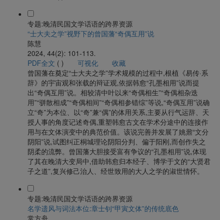
专题:晚清民国文学话语的跨界资源
“士大夫之学”视野下的曾国藩“奇偶互用”说
陈慧
2024, 44(2): 101-113.
PDF全文
(
)
可视化
收藏
曾国藩在奠定“士大夫之学”学术规模的过程中,根植《易传·系
辞》的宇宙观和张载的辩证观,依据韩愈“孔墨相用”说而提
出“奇偶互用”说。相较清中叶以来“奇偶相生”“奇偶相杂迭
用”“骈散相成”“奇偶相间”“奇偶相参错综”等说,“奇偶互用”说确
立“奇”为本位、以“奇”兼“偶”的体用关系,主要从行气运辞、天
授人事的角度记述奇偶,重塑韩愈古文在学术分途中的连接作
用与在文体演变中的典范价值。该说完善并发展了姚鼐“文分
阴阳”说,试图纠正桐城理论阴阳分判、偏于阳刚,而创作失之
阴柔的流弊。曾国藩大胆接受富有争议的“孔墨相用”说,体现
了其在晚清大变局中,借助韩愈归本经子、博学于文的“大贤君
子之道”,复兴修己治人、经世致用的大人之学的淑世情怀。
专题:晚清民国文学话语的跨界资源
名学遗风与词法本位:章士钊“甲寅文体”的传统底色
常方舟