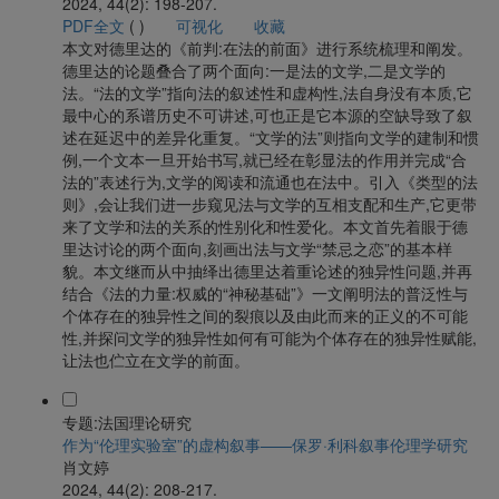
2024, 44(2): 198-207.
PDF全文
(
)
可视化
收藏
本文对德里达的《前判:在法的前面》进行系统梳理和阐发。
德里达的论题叠合了两个面向:一是法的文学,二是文学的
法。“法的文学”指向法的叙述性和虚构性,法自身没有本质,它
最中心的系谱历史不可讲述,可也正是它本源的空缺导致了叙
述在延迟中的差异化重复。“文学的法”则指向文学的建制和惯
例,一个文本一旦开始书写,就已经在彰显法的作用并完成“合
法的”表述行为,文学的阅读和流通也在法中。引入《类型的法
则》,会让我们进一步窥见法与文学的互相支配和生产,它更带
来了文学和法的关系的性别化和性爱化。本文首先着眼于德
里达讨论的两个面向,刻画出法与文学“禁忌之恋”的基本样
貌。本文继而从中抽绎出德里达着重论述的独异性问题,并再
结合《法的力量:权威的“神秘基础”》一文阐明法的普泛性与
个体存在的独异性之间的裂痕以及由此而来的正义的不可能
性,并探问文学的独异性如何有可能为个体存在的独异性赋能,
让法也伫立在文学的前面。
专题:法国理论研究
作为“伦理实验室”的虚构叙事——保罗·利科叙事伦理学研究
肖文婷
2024, 44(2): 208-217.