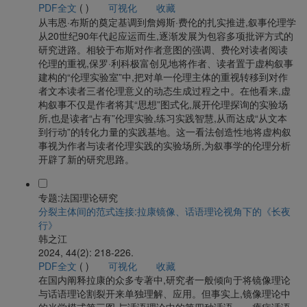
PDF全文
(
)
可视化
收藏
从韦恩·布斯的奠定基调到詹姆斯·费伦的扎实推进,叙事伦理学
从20世纪90年代起应运而生,逐渐发展为包容多项批评方式的
研究进路。相较于布斯对作者意图的强调、费伦对读者阅读
伦理的重视,保罗·利科极富创见地将作者、读者置于虚构叙事
建构的“伦理实验室”中,把对单一伦理主体的重视转移到对作
者文本读者三者伦理意义的动态生成过程之中。在他看来,虚
构叙事不仅是作者将其“思想”图式化,展开伦理探询的实验场
所,也是读者“占有”伦理实验,练习实践智慧,从而达成“从文本
到行动”的转化力量的实践基地。这一看法创造性地将虚构叙
事视为作者与读者伦理实践的实验场所,为叙事学的伦理分析
开辟了新的研究思路。
专题:法国理论研究
分裂主体间的范式连接:拉康镜像、话语理论视角下的《长夜
行》
韩之江
2024, 44(2): 218-226.
PDF全文
(
)
可视化
收藏
在国内阐释拉康的众多专著中,研究者一般倾向于将镜像理论
与话语理论割裂开来单独理解、应用。但事实上,镜像理论中
的光学模式第三图,与话语理论中的第四种话语——癔症话语,