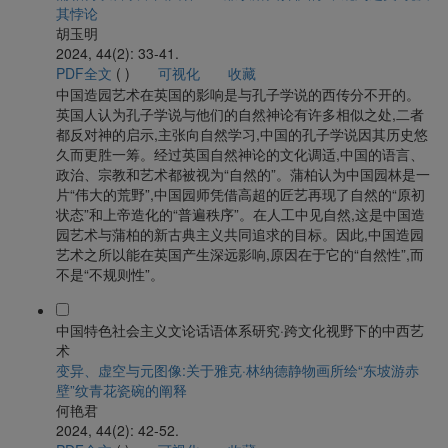
其悖论
胡玉明
2024, 44(2): 33-41.
PDF全文
(
)
可视化
收藏
中国造园艺术在英国的影响是与孔子学说的西传分不开的。
英国人认为孔子学说与他们的自然神论有许多相似之处,二者
都反对神的启示,主张向自然学习,中国的孔子学说因其历史悠
久而更胜一筹。经过英国自然神论的文化调适,中国的语言、
政治、宗教和艺术都被视为“自然的”。蒲柏认为中国园林是一
片“伟大的荒野”,中国园师凭借高超的匠艺再现了自然的“原初
状态”和上帝造化的“普遍秩序”。在人工中见自然,这是中国造
园艺术与蒲柏的新古典主义共同追求的目标。因此,中国造园
艺术之所以能在英国产生深远影响,原因在于它的“自然性”,而
不是“不规则性”。
中国特色社会主义文论话语体系研究·跨文化视野下的中西艺
术
变异、虚空与元图像:关于雅克·林纳德静物画所绘“东坡游赤
壁”纹青花瓷碗的阐释
何艳君
2024, 44(2): 42-52.