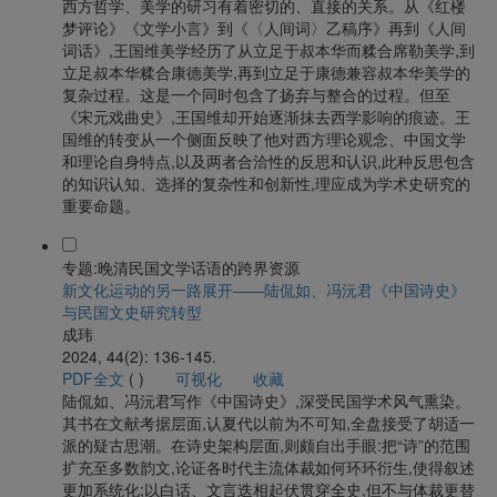
西方哲学、美学的研习有着密切的、直接的关系。从《红楼
梦评论》《文学小言》到《〈人间词〉乙稿序》再到《人间
词话》,王国维美学经历了从立足于叔本华而糅合席勒美学,到
立足叔本华糅合康德美学,再到立足于康德兼容叔本华美学的
复杂过程。这是一个同时包含了扬弃与整合的过程。但至
《宋元戏曲史》,王国维却开始逐渐抹去西学影响的痕迹。王
国维的转变从一个侧面反映了他对西方理论观念、中国文学
和理论自身特点,以及两者合洽性的反思和认识,此种反思包含
的知识认知、选择的复杂性和创新性,理应成为学术史研究的
重要命题。
专题:晚清民国文学话语的跨界资源
新文化运动的另一路展开——陆侃如、冯沅君《中国诗史》
与民国文史研究转型
成玮
2024, 44(2): 136-145.
PDF全文
(
)
可视化
收藏
陆侃如、冯沅君写作《中国诗史》,深受民国学术风气熏染。
其书在文献考据层面,认夏代以前为不可知,全盘接受了胡适一
派的疑古思潮。在诗史架构层面,则颇自出手眼:把“诗”的范围
扩充至多数韵文,论证各时代主流体裁如何环环衍生,使得叙述
更加系统化;以白话、文言迭相起伏贯穿全史,但不与体裁更替