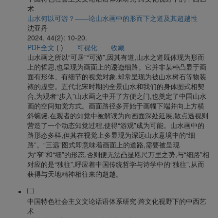
术
山水何以可游？——论山水画中的形而下之道及其超越性
沈亚丹
2024, 44(2): 10-20.
PDF全文
(
)
可视化
收藏
山水画之所以“可居”“可游”,因其有道,山水之道既体现为形而
上的哲思,也呈现为画面上的逶迤细路。它并非某种凸显于画
面有形体、有细节的视觉对象,却常呈现为被山水树石等物装
裱的虚空。五代北宋时期的全景山水和我们的身体图式相契
合,为观者“步入”山水画之中开了方便之门,也奠定了中国山水
画的空间知觉方式。画面路径多开始于画幅下端并向上方横
斜蜿蜒,在观者的知觉中被解读为向画面深处延展,散点透视则
营造了一个动态知觉过程,使得“游观”成为可能。山水画中的
路形态多样,但其在视觉上多显现为深远山水意境中的“细
路”。“三远”图式即意味着画面上的道路,需要被呈现
为“窄”和“细”的形态,否则便无法凸显咫尺万里之势,与“细路”相
对应的是“独往”,呼应着中国传统哲学与诗学中的“独往”,从而
获得与天地精神相往来的超越。
中国特色社会主义文论话语体系研究·跨文化视野下的中西艺
术