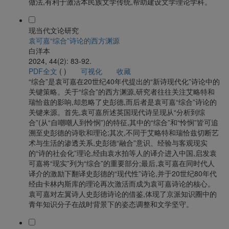
做法,有利于激活本民族文学传统,帮助建设文学理论学科。
现当代文论研究
袁可嘉“综合”诗论的西方渊源
白洋本
2024, 44(2): 83-92.
PDF全文
(
)
可视化
收藏
“综合”是袁可嘉在20世纪40年代提出的“新诗现代化”诗论中的
关键策略。关于“综合”的西方渊源,研究者往往关注艾略特和
瑞恰兹的影响,却忽略了史彭德,而后者是袁可嘉“综合”诗论的
关键来源。首先,袁可嘉所述英国现代诗呈现从“分析到综
合”(从“自嘲嘲人到怜悯”)的特征,其中的“综合”和“怜悯”皆可追
溯至史彭德的诗歌和理论;其次,不同于艾略特和瑞恰兹切断艺
术与生活的渗透关系,史彭德“融合”意识、经验与客观现实
的“诗的社会化”理论,经由袁水拍等人的译介进入中国,启发袁
可嘉将“现实”列为“综合”的重要部分;最后,袁可嘉在同时代人
译介的激励下翻译史彭德的“现代性”诗论,并于20世纪80年代
经由卡林内斯库的理论再次激活而成为袁可嘉诗论的核心。
袁可嘉对左翼诗人史彭德诗论的借鉴,体现了京派知识圈中的
青年知识分子在战时背景下的姿态调整和文学坚守。