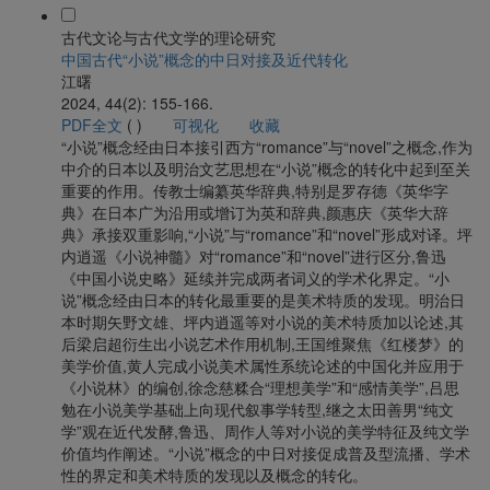
古代文论与古代文学的理论研究
中国古代“小说”概念的中日对接及近代转化
江曙
2024, 44(2): 155-166.
PDF全文
(
)
可视化
收藏
“小说”概念经由日本接引西方“romance”与“novel”之概念,作为
中介的日本以及明治文艺思想在“小说”概念的转化中起到至关
重要的作用。传教士编纂英华辞典,特别是罗存德《英华字
典》在日本广为沿用或增订为英和辞典,颜惠庆《英华大辞
典》承接双重影响,“小说”与“romance”和“novel”形成对译。坪
内逍遥《小说神髓》对“romance”和“novel”进行区分,鲁迅
《中国小说史略》延续并完成两者词义的学术化界定。“小
说”概念经由日本的转化最重要的是美术特质的发现。明治日
本时期矢野文雄、坪内逍遥等对小说的美术特质加以论述,其
后梁启超衍生出小说艺术作用机制,王国维聚焦《红楼梦》的
美学价值,黄人完成小说美术属性系统论述的中国化并应用于
《小说林》的编创,徐念慈糅合“理想美学”和“感情美学”,吕思
勉在小说美学基础上向现代叙事学转型,继之太田善男“纯文
学”观在近代发酵,鲁迅、周作人等对小说的美学特征及纯文学
价值均作阐述。“小说”概念的中日对接促成普及型流播、学术
性的界定和美术特质的发现以及概念的转化。