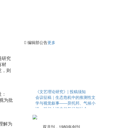
编辑部公告
更多
题研究
有材
意，则
《文艺理论研究》| 投稿须知
址：
会议征稿｜生态危机中的推测性文
则视为批
学与视觉叙事——异托邦、气候小
说、科幻小说中的气候与社会
文艺理论研究 |《文艺理论研究》
2023年第1期目录、摘要
理解为
文艺理论研究 |《文艺理论研究》
双月刊，1980年创刊