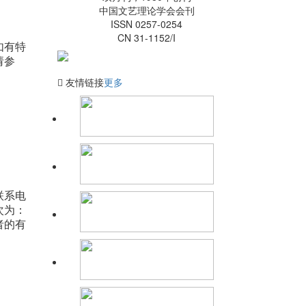
2022年第二期目录、摘要
中国文艺理论学会会刊
文艺理论研究｜关于受疫情影响新
ISSN 0257-0254
刊延期发行的致歉函
CN 31-1152/I
文艺理论研究 | 《文艺理论研究》
如有特
2021年第1-6期总目录
请参
会议征稿 | “认识元宇宙：文化、社
友情链接
更多
会与人类的未来”学术论坛征稿函
联系电
次为：
者的有