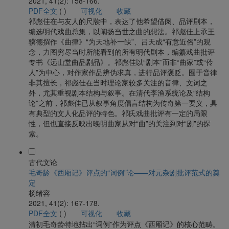
2021, 41(2): 158-166.
PDF全文
(
)
可视化
收藏
祁彪佳在与友人的尺牍中，表达了他希望借阅、品评剧本，
编选明代戏曲总集，以阐扬当世之曲的想法。祁彪佳上承王
骥德撰作《曲律》“为天地补一缺”、吕天成“有意近俗”的观
念，力图穷尽当时所能看到的所有明代剧本，编纂戏曲批评
专书《远山堂曲品剧品》。祁彪佳以“剧本”而非“曲家”或“伶
人”为中心，对作家作品辨伪求真，进行品评褒贬。囿于音律
非其擅长，祁彪佳在当时理论家较多关注的音律、文词之
外，尤其重视剧本结构与叙事。在清代李渔系统论及“结构
论”之前，祁彪佳已从叙事角度倡言结构为传奇第一要义，具
有典型的文人化品评的特色。祁氏戏曲批评有一定的局限
性，但也直接反映出晚明曲家从对“曲”的关注到对“剧”的探
索。
古代文论
毛奇龄《西厢记》评点的“词例”论——对元杂剧批评范式的奠
定
杨绪容
2021, 41(2): 167-178.
PDF全文
(
)
可视化
收藏
清初毛奇龄特地拈出“词例”作为评点《西厢记》的核心范畴。