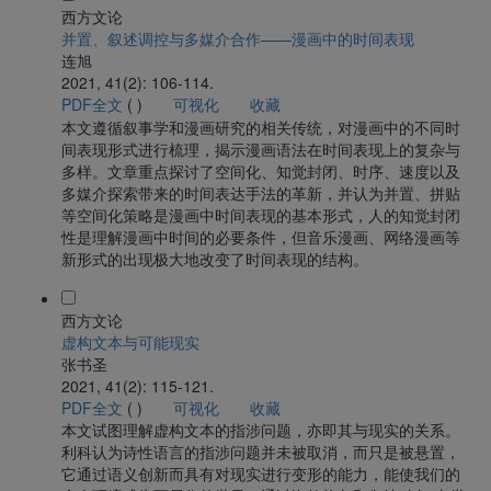
西方文论
并置、叙述调控与多媒介合作——漫画中的时间表现
连旭
2021, 41(2): 106-114.
PDF全文
(
)
可视化
收藏
本文遵循叙事学和漫画研究的相关传统，对漫画中的不同时
间表现形式进行梳理，揭示漫画语法在时间表现上的复杂与
多样。文章重点探讨了空间化、知觉封闭、时序、速度以及
多媒介探索带来的时间表达手法的革新，并认为并置、拼贴
等空间化策略是漫画中时间表现的基本形式，人的知觉封闭
性是理解漫画中时间的必要条件，但音乐漫画、网络漫画等
新形式的出现极大地改变了时间表现的结构。
西方文论
虚构文本与可能现实
张书圣
2021, 41(2): 115-121.
PDF全文
(
)
可视化
收藏
本文试图理解虚构文本的指涉问题，亦即其与现实的关系。
利科认为诗性语言的指涉问题并未被取消，而只是被悬置，
它通过语义创新而具有对现实进行变形的能力，能使我们的