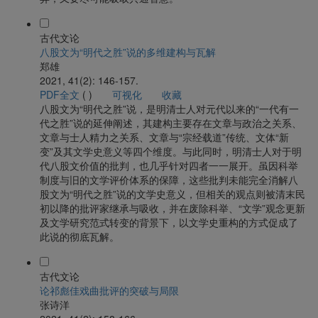
古代文论
八股文为“明代之胜”说的多维建构与瓦解
郑雄
2021, 41(2): 146-157.
PDF全文
(
)
可视化
收藏
八股文为“明代之胜”说，是明清士人对元代以来的“一代有一
代之胜”说的延伸阐述，其建构主要存在文章与政治之关系、
文章与士人精力之关系、文章与“宗经载道”传统、文体“新
变”及其文学史意义等四个维度。与此同时，明清士人对于明
代八股文价值的批判，也几乎针对四者一一展开。虽因科举
制度与旧的文学评价体系的保障，这些批判未能完全消解八
股文为“明代之胜”说的文学史意义，但相关的观点则被清末民
初以降的批评家继承与吸收，并在废除科举、“文学”观念更新
及文学研究范式转变的背景下，以文学史重构的方式促成了
此说的彻底瓦解。
古代文论
论祁彪佳戏曲批评的突破与局限
张诗洋