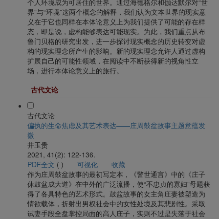
个人环境成为可居住的世界。通过海德格尔和伽达默尔对“世
界”与“环境”这两个概念的解释，我们认为文本世界的现实意
义在于它也同样在本体论意义上为我们提供了可能的存在样
态，即是说，虚构能够表达可能现实。为此，我们重点从布
鲁门贝格的研究出发，进一步探讨现实概念的历史转变对虚
构的现实理念所产生的影响。新的现实理念允许人通过虚构
扩展自己的可能性领域，在阅读中不断获得新的视角性立
场，进行本体论意义上的旅行。
古代文论
古代文论
偏执的生命焦虑及其艺术表达——庄周鼓盆故事主题意蕴发
微
井玉贵
2021, 41(2): 122-136.
PDF全文
(
)
可视化
收藏
作为庄周鼓盆故事的最初写定本，《警世通言》中的《庄子
休鼓盆成大道》在中外的广泛流播，使“不忠贞的寡妇”母题获
得了各具特色的艺术形式。鼓盆故事的女主角庄妻被塑造为
情欲载体，折射出男权社会中的女性处境及其悲剧性。采取
试妻手段全盘掌控局面的高人庄子，实则不过是失落于社会