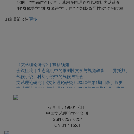
化的、“生命政治化”的，其内在的理路可以概括为从诸众
的“身体美学”到“身体诗学”，再到“身体/奇异性政治”的过程。
编辑部公告
更多
《文艺理论研究》| 投稿须知
会议征稿｜生态危机中的推测性文学与视觉叙事——异托邦、
气候小说、科幻小说中的气候与社会
文艺理论研究 |《文艺理论研究》2023年第1期目录、摘要
文艺理论研究 |《文艺理论研究》2022年第二期目录、摘要
文艺理论研究｜关于受疫情影响新刊延期发行的致歉函
文艺理论研究 | 《文艺理论研究》2021年第1-6期总目录
会议征稿 | “认识元宇宙：文化、社会与人类的未来”学术论坛
双月刊，1980年创刊
征稿函
中国文艺理论学会会刊
ISSN 0257-0254
CN 31-1152/I