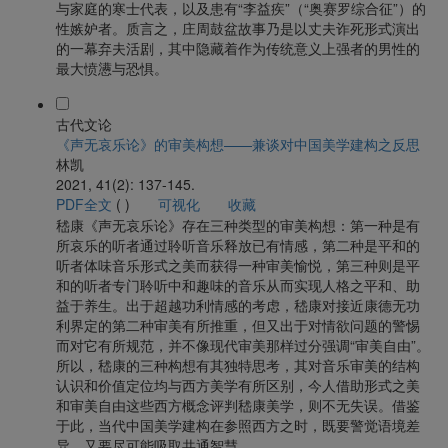
与家庭的寒士代表，以及患有“李益疾”（“奥赛罗综合征”）的
性嫉妒者。质言之，庄周鼓盆故事乃是以丈夫诈死形式演出
的一幕弃夫活剧，其中隐藏着作为传统意义上强者的男性的
最大愤懑与恐惧。
古代文论
《声无哀乐论》的审美构想——兼谈对中国美学建构之反思
林凯
2021, 41(2): 137-145.
PDF全文
(
)
可视化
收藏
嵇康《声无哀乐论》存在三种类型的审美构想：第一种是有
所哀乐的听者通过聆听音乐释放已有情感，第二种是平和的
听者体味音乐形式之美而获得一种审美愉悦，第三种则是平
和的听者专门聆听中和趣味的音乐从而实现人格之平和、助
益于养生。出于超越功利情感的考虑，嵇康对接近康德无功
利界定的第二种审美有所推重，但又出于对情欲问题的警惕
而对它有所规范，并不像现代审美那样过分强调“审美自由”。
所以，嵇康的三种构想有其独特思考，其对音乐审美的结构
认识和价值定位均与西方美学有所区别，今人借助形式之美
和审美自由这些西方概念评判嵇康美学，则不无失误。借鉴
于此，当代中国美学建构在参照西方之时，既要警觉语境差
异，又要尽可能吸取共通智慧。