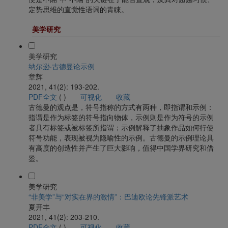
定势思维的直觉性语词的青睐。
美学研究
美学研究
纳尔逊·古德曼论示例
章辉
2021, 41(2): 193-202.
PDF全文
(
)
可视化
收藏
古德曼的观点是，符号指称的方式有两种，即指谓和示例：
指谓是作为标签的符号指向物体，示例则是作为符号的示例
者具有标签或被标签所指谓；示例解释了抽象作品如何行使
符号功能，表现被视为隐喻性的示例。古德曼的示例理论具
有高度的创造性并产生了巨大影响，值得中国学界研究和借
鉴。
美学研究
“非美学”与“对实在界的激情”：巴迪欧论先锋派艺术
夏开丰
2021, 41(2): 203-210.
PDF全文
(
)
可视化
收藏