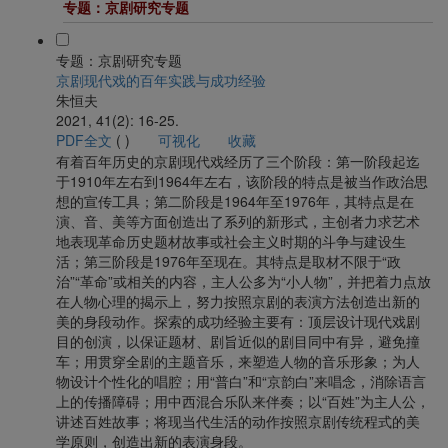
专题：京剧研究专题
专题：京剧研究专题
京剧现代戏的百年实践与成功经验
朱恒夫
2021, 41(2): 16-25.
PDF全文
(
)
可视化
收藏
有着百年历史的京剧现代戏经历了三个阶段：第一阶段起迄
于1910年左右到1964年左右，该阶段的特点是被当作政治思
想的宣传工具；第二阶段是1964年至1976年，其特点是在
演、音、美等方面创造出了系列的新形式，主创者力求艺术
地表现革命历史题材故事或社会主义时期的斗争与建设生
活；第三阶段是1976年至现在。其特点是取材不限于“政
治”“革命”或相关的内容，主人公多为“小人物”，并把着力点放
在人物心理的揭示上，努力按照京剧的表演方法创造出新的
美的身段动作。探索的成功经验主要有：顶层设计现代戏剧
目的创演，以保证题材、剧旨近似的剧目同中有异，避免撞
车；用贯穿全剧的主题音乐，来塑造人物的音乐形象；为人
物设计个性化的唱腔；用“普白”和“京韵白”来唱念，消除语言
上的传播障碍；用中西混合乐队来伴奏；以“百姓”为主人公，
讲述百姓故事；将现当代生活的动作按照京剧传统程式的美
学原则，创造出新的表演身段。