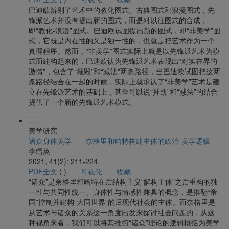
巴迪欧辨别了艺术中的教化图式、古典图式和浪漫图式，先
锋派艺术并没有提出新的图式，而是对以往图式的合成，
即“教化-浪漫”图式。巴迪欧试图提出新的图式，即“非美学”图
式，它既是内在性的又是独一性的，也就是把艺术作为一个
真理程序。然而，“非美学”图式实际上就是以先锋派艺术为模
式而建构起来的，巴迪欧认为先锋派艺术表现出“对实在界的
激情”，包含了“摧毁”和“减法”两条路径，当巴迪欧试图把这两
条路径结合在一起的时候，实际上就承认了“非美学”艺术是建
立在先锋派艺术的基础上，甚至可以说“摧毁”和“减法”的结合
提供了一个新的先锋派艺术模式。
美学研究
诸众身体美学——奈格里和哈特构建主体的政治-美学逻辑
李缙英
2021, 41(2): 211-224.
PDF全文
(
)
可视化
收藏
“诸众”是奈格里和哈特在后结构主义“解构主体”之后重构的独
一性与共同性统一、身体性与情感性兼具的概念，是推翻“帝
国”控制并建构“大同世界”的后现代社会的主体。而奈格里是
从艺术与诸众的关系这一角度出发来探讨社会问题的，从这
种视角来看，我们可以将其推衍“诸众”理论的逻辑概括为美学