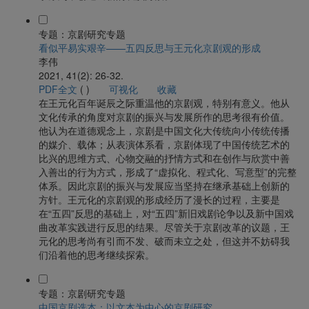
专题：京剧研究专题
看似平易实艰辛——五四反思与王元化京剧观的形成
李伟
2021, 41(2): 26-32.
PDF全文
(
)
可视化
收藏
在王元化百年诞辰之际重温他的京剧观，特别有意义。他从
文化传承的角度对京剧的振兴与发展所作的思考很有价值。
他认为在道德观念上，京剧是中国文化大传统向小传统传播
的媒介、载体；从表演体系看，京剧体现了中国传统艺术的
比兴的思维方式、心物交融的抒情方式和在创作与欣赏中善
入善出的行为方式，形成了“虚拟化、程式化、写意型”的完整
体系。因此京剧的振兴与发展应当坚持在继承基础上创新的
方针。王元化的京剧观的形成经历了漫长的过程，主要是
在“五四”反思的基础上，对“五四”新旧戏剧论争以及新中国戏
曲改革实践进行反思的结果。尽管关于京剧改革的议题，王
元化的思考尚有引而不发、破而未立之处，但这并不妨碍我
们沿着他的思考继续探索。
专题：京剧研究专题
中国京剧选本：以文本为中心的京剧研究