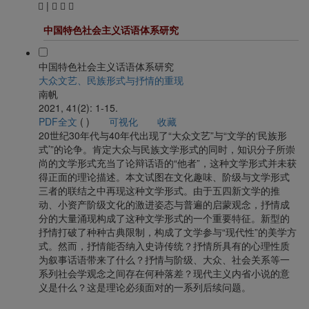
|
中国特色社会主义话语体系研究
中国特色社会主义话语体系研究
大众文艺、民族形式与抒情的重现
南帆
2021, 41(2): 1-15.
PDF全文
(
)
可视化
收藏
20世纪30年代与40年代出现了“大众文艺”与“文学的‘民族形
式’”的论争。肯定大众与民族文学形式的同时，知识分子所崇
尚的文学形式充当了论辩话语的“他者”，这种文学形式并未获
得正面的理论描述。本文试图在文化趣味、阶级与文学形式
三者的联结之中再现这种文学形式。由于五四新文学的推
动、小资产阶级文化的激进姿态与普遍的启蒙观念，抒情成
分的大量涌现构成了这种文学形式的一个重要特征。新型的
抒情打破了种种古典限制，构成了文学参与“现代性”的美学方
式。然而，抒情能否纳入史诗传统？抒情所具有的心理性质
为叙事话语带来了什么？抒情与阶级、大众、社会关系等一
系列社会学观念之间存在何种落差？现代主义内省小说的意
义是什么？这是理论必须面对的一系列后续问题。