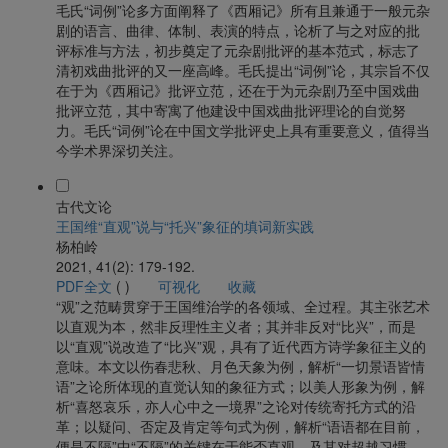
毛氏“词例”论多方面阐释了《西厢记》所有且兼通于一般元杂
剧的语言、曲律、体制、表演的特点，论析了与之对应的批
评标准与方法，初步奠定了元杂剧批评的基本范式，标志了
清初戏曲批评的又一座高峰。毛氏提出“词例”论，其宗旨不仅
在于为《西厢记》批评立范，还在于为元杂剧乃至中国戏曲
批评立范，其中寄寓了他建设中国戏曲批评理论的自觉努
力。毛氏“词例”论在中国文学批评史上具有重要意义，值得当
今学术界深切关注。
古代文论
王国维“直观”说与“托兴”象征的填词新实践
杨柏岭
2021, 41(2): 179-192.
PDF全文
(
)
可视化
收藏
“观”之范畴贯穿于王国维治学的各领域、全过程。其主张艺术
以直观为本，然非反理性主义者；其并非反对“比兴”，而是
以“直观”说改造了“比兴”观，具有了近代西方诗学象征主义的
意味。本文以伤春悲秋、月色天象为例，解析“一切景语皆情
语”之论所体现的直觉认知的象征方式；以美人形象为例，解
析“喜怒哀乐，亦人心中之一境界”之论对传统寄托方式的沿
革；以疑问、否定及肯定等句式为例，解析“语语都在目前，
便是不隔”中“不隔”的关键在于能否直观，及其对超越习惯、