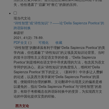
失，恰恰透露了“启蒙”对“救亡”的新的压抑。
现当代文论
“诗性智慧”或“诗性知识”？——论“Della Sapienza Poetica”的
跨语际转换
林蔚轩
2021, 41(2): 78-89.
PDF全文
(
)
可视化
收藏
“诗性智慧”的翻译虽有利于理解“Della Sapienza Poetica”的美
学内涵，但也遮蔽了“诗性知识”的义项及其知识论背景。当时
的笛卡尔理性主义否定语文学的价值，“Della Sapienza
Poetica”则是维柯在语文学中寻求真理的方法，包含其为语文
学辩护的决心。若从“诗性知识”的角度悟入，维柯对“Della
Sapienza Poetica”所下的定义，《新科学》中许多让人费解
的论述，以及西方美学家对“Della Sapienza Poetica”的漠
视，便能得到合理的解释。文论翻译中出现意义的偏差是难
以避免的，指出“Della Sapienza Poetica”与“诗性智慧”的差
异，有助于考察概念在跨语际转换中的变异，为实现西方文
论的中国化提供宝贵的经验。
西方文论