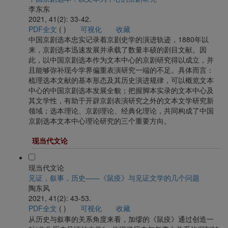
李东东
2021, 41(2): 33-42.
PDF全文
(
)
可视化
收藏
中国京剧选本忠实记录着京剧史学的演进轨迹，1880年以
来，京剧选本迅速发展并承载了数量丰硕的剧目文献。因
此，以中国京剧选本作为文本中心的京剧研究得以成立，并
且能够弥补现今学界偏重表演研究一端的不足。具体而言：
梳理选本文献的基本形态及其历史演进规律，可以概览文本
中心的中国京剧选本发展全貌；把握脚本实录的文本中心及
其文学性，有助于开辟京剧表演研究之外的文本文学研究新
领域；选本理论、京剧理论、经典化理论，共同构成了中国
京剧选本文本中心理论研究的三个重要方向。
现当代文论
现当代文论
见证，叙事，历史——《鼠疫》与见证文学的几个问题
陶东风
2021, 41(2): 43-53.
PDF全文
(
)
可视化
收藏
从历史与叙事的关系角度来看，加缪的《鼠疫》通过创造一