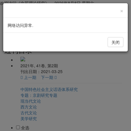
欢迎访问《文艺理论研究》，
2026年8月8日 星期六
×
网络访问异常.
文艺理论研究
导
航
切
关闭
换
过刊目录
2021年, 41卷, 第2期
刊出日期：2021-03-25
上一期
下一期
中国特色社会主义话语体系研究
专题：京剧研究专题
现当代文论
西方文论
古代文论
美学研究
全选