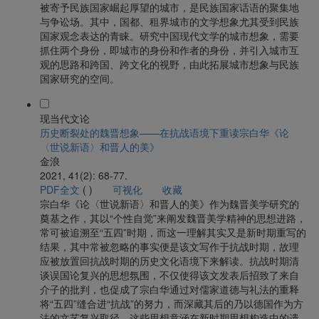
被寄予民族国家崛起厚望的城市，是民族国家话语的聚集地
与争讼场。其中，国都、租界城市的文学想象尤其受到民族
国家观念表达的青睐。研究中国现代文学的城市想象，需要
抓住两个身份，即城市的身份和作者的身份，并引入城市互
观的思路和跨国、跨文化的视野，由此拓展城市想象与民族
国家研究的空间。
现当代文论
历史断裂处的魏晋想象——在抗战语境下重读宗白华《论
〈世说新语〉和晋人的美》
金浪
2021, 41(2): 68-77.
PDF全文
(
)
可视化
收藏
宗白华《论〈世说新语〉和晋人的美》作为魏晋美学研究的
奠基之作，其以“个性自觉”来阐发魏晋美学精神的思想进路，
常可被追溯至“五四”时期，而这一理解其实又是新时期重写的
结果，其中常被忽略的事实便是该文写作于抗战时期，故理
应被放置回抗战时期的历史文化语境下来解读。抗战时期清
谈误国论复兴的思想氛围，不仅使得该文发表后招致了来自
介子的批判，也促成了宗白华通过对儒家道德与礼法的重释
将“五四”缝合进“抗战”的努力，而深藏其后的乃以德国作为方
法的文艺复兴取径。这些思想意涵在新时期思想构造中的遗