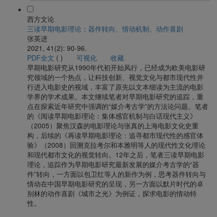
西方文论
三读早期电影理论：器件转向、情动机制、动作喜剧
张英进
2021, 41(2): 90-96.
PDF全文
(
)
可视化
收藏
早期电影研究从1990年代初开始风行，已经成为欧美电影研
究领域的一个热点，让科技创新、视觉文化与都市现代性并
行进入电影史的视域，丰富了原先以文本细读为主流的电影
学界的学术成果。本文继续笔者对早期电影研究的追踪，重
点在探索近年研究中强调的“媒介考古学”的方法论问题。笔者
的《阅读早期电影理论：集体感官机制与白话现代主义》
（2005）聚焦汉森的电影理论与张真的上海电影文化史重
构，后续的《再读早期电影理论：追寻都市现代性的感官体
验》（2008）回溯克拉考尔和本雅明等人的现代性文化理论
和现代都市文化的视觉转向。12年之后，笔者三读早期电影
理论，追踪作为早期电影研究最新发展的媒介考古学的“器
件”转向，一方面以包卫红等人的新作为例，思考器件转向与
情动在中国早期电影研究的呈现，另一方面以默片时代的卓
别林的动作喜剧《城市之光》为例证，探求电影的情动特
性。