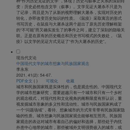
种“作为历史见证的文学”，体现了历史与叙事之关系的深刻转
变：历史必然包含文学（叙事）。文学见证大屠杀不只是为
了记录，而且是为了从新的视野理解大屠杀，实现对历史的
转化，亦即改变历史知识的性质。《鼠疫》采取寓言的形式
书写历史，在鼠疫与大屠杀这两个超出了原先历史理解框架
的“不可能”而又确实发生了的事件之间，建立了深刻的隐喻关
联。正是在原有的历史概念和历史书写模式的失败处，《鼠
疫》以文学的见证方式见证了“作为大屠杀的历史”。
现当代文论
中国现代文学的城市想象与民族国家观念
李永东
2021, 41(2): 54-67.
PDF全文
(
)
可视化
收藏
城市和民族国家既是实体性的，也是观念性的。中国现代文
学的城市想象研究，需要超越只有一个城市和只有一个乡村
的观念模式，对现代性和文化视角的阐释限度有所认识，重
视发掘城市形象的多义性和流动性。城市与民族国家构成了
一个“问题场域”，看待、想象城市的方式常常带有民族国家隐
喻的性质。城市想象与民族国家观念能够相互照亮。民族国
家观念的表达对城市有着自己的偏好和选择，那些处于内忧
外患中心地带的城市，那些被域外文明强势嵌入的城市，或