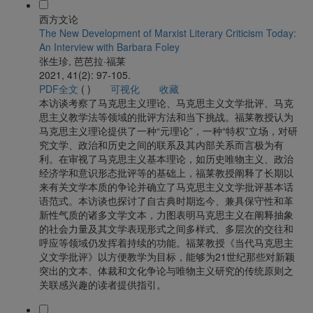
西方文论
The New Development of Marxist Literary
Criticism Today:
An Interview with Barbara Foley
张生珍, 芭芭拉·福莱
2021, 41(2): 97-105.
PDF全文
(
)
可视化
收藏
本访谈考察了马克思主义理论、马克思主义文学批评、马克
思主义教学法等领域的批评方法和当下挑战。福莱教授认为
马克思主义理论提供了一种“元理论”，一种“特权”立场，对研
究文学、政治和历史之间的联系及其内部关系而言极为有
利。在审视了马克思主义基本理论，如历史唯物主义、政治
经济学和意识形态批评等的基础上，福莱教授阐释了长期以
来有关文学本质的争论并确立了马克思主义文学批评基本话
语范式。本访谈也探讨了自古典时期迄今、兼具保守性和革
新性气质的诸多文学文本，力图表明马克思主义在阐释抽象
的社会力量及其文学表现形式之间多样式、多层次的交往和
呼应等领域仍发挥着持续的功能。福莱教授《当代马克思主
义文学批评》以方便教学为目标，能够为21世纪那些对新颖
突出的文本、体裁和文化争论与唯物主义研究的传统原则之
关联感兴趣的读者提供指引。