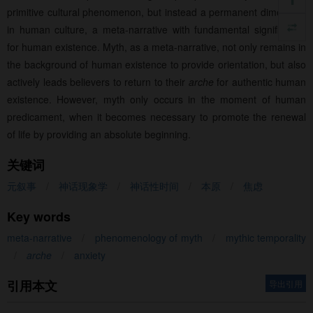
primitive cultural phenomenon, but instead a permanent dimension
in human culture, a meta-narrative with fundamental significance
for human existence. Myth, as a meta-narrative, not only remains in
the background of human existence to provide orientation, but also
actively leads believers to return to their
arche
for authentic human
existence. However, myth only occurs in the moment of human
predicament, when it becomes necessary to promote the renewal
of life by providing an absolute beginning.
关键词
元叙事
/
神话现象学
/
神话性时间
/
本原
/
焦虑
Key words
meta-narrative
/
phenomenology of myth
/
mythic temporality
/
arche
/
anxiety
引用本文
导出引用