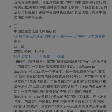
音乐等诸多领域。马戛尔尼使团1793年的中国热河行宫行的
有关记载,可视为中国园林美学西渐论争的一个综合回音,它的
启示与其说在于评价中英园林孰优孰劣,莫若说在于思考中西
文明如何平等互鉴。
中国自主文论话语体系研究
“矛盾与多元的决定”的中国化问题——以1964年译本为考察
中心
汪一辰
2025, 45(6): 10-19.
PDF全文
(
)
可视化
收藏
1964年《哲学译丛》第7期“辩证法问题专号”中的《矛盾与多
元的决定》一文是阿尔都塞重要论文
Contradiction Et
Surdétermination
第一个中译本。这一看似偶然的译介,其实
和“新中国文论”特有的译介模式及1960年代世界范围中“青年
马克思”问题密切相关。丁象恭撰写的“译者按”虽然简短,但极
富学术性,它以对话性和主体性姿态介绍了《矛盾与多元的决
定》一文在法国理论界引起的争鸣,也为我们理解将
Surdétermination意译为“多元的决定”提供了线索。在《矛盾
与多元的决定》中国化历程中,中国学界不仅看到了“西方同
行”论述“黑格尔—马克思”问题的另一思路,西方马克思主义重
要理论家葛兰西也间接进入中国。此外,以1984年顾良的译本