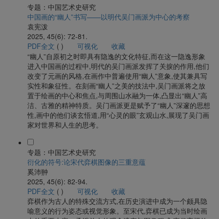
专题：中国艺术史研究
中国画的“幽人”书写——以明代吴门画派为中心的考察
袁宪泼
2025, 45(6): 72-81.
PDF全文
(
)
可视化
收藏
“幽人”自原初之时即具有隐逸的文化特征,而在这一隐逸形象
进入中国画的过程中,明代的吴门画派发挥了关捩的作用,他们
改变了元画的风格,在画作中普遍使用“幽人”意象,使其兼具写
实性和象征性。在刻画“幽人”之美的技法中,吴门画派将之放
置于绘画的中心和焦点,与周围山水融为一体,凸显出“幽人”高
洁、古雅的精神特质。吴门画派更是赋予了“幽人”深邃的思想
性,画中的他们谈玄悟道,用“心灵的眼”玄观山水,展现了吴门画
家对世界和人生的思考。
专题：中国艺术史研究
衍化的符号:论宋代弈棋图像的三重意蕴
奚沛翀
2025, 45(6): 82-94.
PDF全文
(
)
可视化
收藏
弈棋作为古人的特殊交流方式,在历史演进中成为一个颇具隐
喻意义的行为姿态或视觉形象。至宋代,弈棋已成为当时绘画