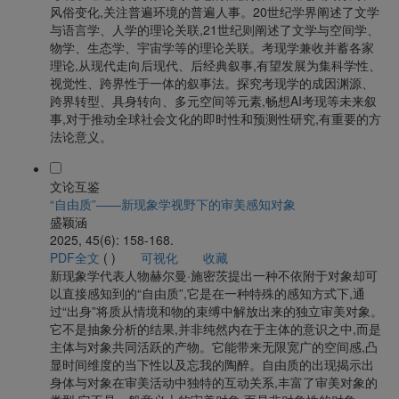
风俗变化,关注普遍环境的普遍人事。20世纪学界阐述了文学
与语言学、人学的理论关联,21世纪则阐述了文学与空间学、
物学、生态学、宇宙学等的理论关联。考现学兼收并蓄各家
理论,从现代走向后现代、后经典叙事,有望发展为集科学性、
视觉性、跨界性于一体的叙事法。探究考现学的成因渊源、
跨界转型、具身转向、多元空间等元素,畅想AI考现等未来叙
事,对于推动全球社会文化的即时性和预测性研究,有重要的方
法论意义。
文论互鉴
“自由质”——新现象学视野下的审美感知对象
盛颖涵
2025, 45(6): 158-168.
PDF全文
(
)
可视化
收藏
新现象学代表人物赫尔曼·施密茨提出一种不依附于对象却可
以直接感知到的“自由质”,它是在一种特殊的感知方式下,通
过“出身”将质从情境和物的束缚中解放出来的独立审美对象。
它不是抽象分析的结果,并非纯然内在于主体的意识之中,而是
主体与对象共同活跃的产物。它能带来无限宽广的空间感,凸
显时间维度的当下性以及忘我的陶醉。自由质的出现揭示出
身体与对象在审美活动中独特的互动关系,丰富了审美对象的