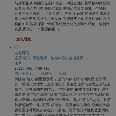
与碑学互动中的日渐成熟,形成一种社会性的美学精神并影响
众多其他艺术门类,最终淬就出中国艺术美学领域一个独特、
经典的美学概念——“金石味”。考察“金石味”的观念生成及其
作为一种美学实践的历史发展,为理解艺术创造与社会历史结
构的关系,以及探索中华优秀传统文化的创造性转化、创新性
发展,提供了一个重要的窗口。
文化研究
文化研究
还原“地方”:经验透视、情感构型与生活世界
朱军
2025, 45(6): 106-116.
PDF全文
(
)
可视化
收藏
伴随着“地方”的重新发现,以空间本体论转向为路径,空间研
究、后现代地理学以及文化研究,普遍呈现为马克思主义与现
象学、存在论的内在结合。“空间转向”的重要贡献在于,通过
重新发掘“空间”“地方”“场所”的革命性,将“作为存在的场所”转
化为空间构造的诗学和政治经济学。“地方”将人的思想、回忆
和梦想融于一体,“家园”成为这一最高存在的聚合,空间的诗学
要探索这种想象的存在的丰富性。源于地方诗性构造之现象
学沉思,当代空间研究在传统城市研究之“神性”“权力”和“人