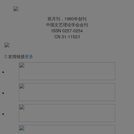
文艺理论研究｜关于受疫情影响新刊延期发行的致歉函
文艺理论研究 | 《文艺理论研究》2021年第1-6期总目录
会议征稿 | “认识元宇宙：文化、社会与人类的未来”学术论坛
双月刊，1980年创刊
征稿函
中国文艺理论学会会刊
ISSN 0257-0254
CN 31-1152/I
友情链接
更多