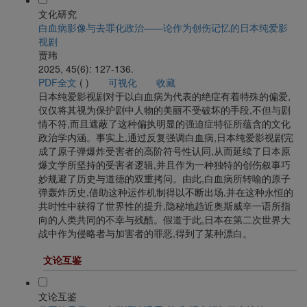
文化研究
白血病影像与去罪化政治——论作为创伤记忆的日本纯爱影
视剧
贾玮
2025, 45(6): 127-136.
PDF全文
(
)
可视化
收藏
日本纯爱影视剧对于以白血病为代表的绝症有着特殊的偏爱,
仅仅将其视为保护剧中人物的美丽不受破坏的手段,不但与剧
情不符,而且遮蔽了这种偏执明显的强迫症特征所蕴含的文化
政治学内涵。事实上,通过反复强调白血病,日本纯爱影视剧完
成了原子弹爆炸受害者的高阶符号性认同,从而延续了日本原
爆文学所坚持的受害者逻辑,并且作为一种独特的创伤叙事巧
妙规避了历史与道德的双重拷问。由此,白血病所转喻的原子
弹轰炸历史,借助这种运作机制得以不断出场,并在这种永恒的
共时性中获得了世界性的提升,隐秘地趋近奥斯威辛一语所指
向的人类共同的不幸与残酷。假道于此,日本在第二次世界大
战中作为侵略者与加害者的罪恶,得到了某种漂白。
文论互鉴
文论互鉴