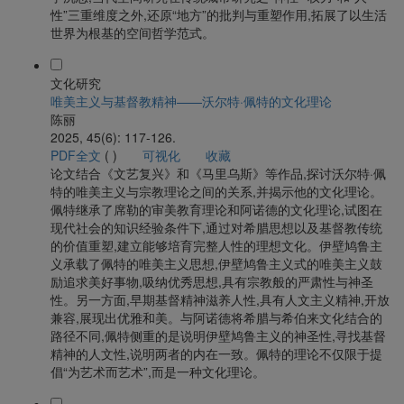
性”三重维度之外,还原“地方”的批判与重塑作用,拓展了以生活
世界为根基的空间哲学范式。
文化研究
唯美主义与基督教精神——沃尔特·佩特的文化理论
陈丽
2025, 45(6): 117-126.
PDF全文
(
)
可视化
收藏
论文结合《文艺复兴》和《马里乌斯》等作品,探讨沃尔特·佩
特的唯美主义与宗教理论之间的关系,并揭示他的文化理论。
佩特继承了席勒的审美教育理论和阿诺德的文化理论,试图在
现代社会的知识经验条件下,通过对希腊思想以及基督教传统
的价值重塑,建立能够培育完整人性的理想文化。伊壁鸠鲁主
义承载了佩特的唯美主义思想,伊壁鸠鲁主义式的唯美主义鼓
励追求美好事物,吸纳优秀思想,具有宗教般的严肃性与神圣
性。另一方面,早期基督精神滋养人性,具有人文主义精神,开放
兼容,展现出优雅和美。与阿诺德将希腊与希伯来文化结合的
路径不同,佩特侧重的是说明伊壁鸠鲁主义的神圣性,寻找基督
精神的人文性,说明两者的内在一致。佩特的理论不仅限于提
倡“为艺术而艺术”,而是一种文化理论。