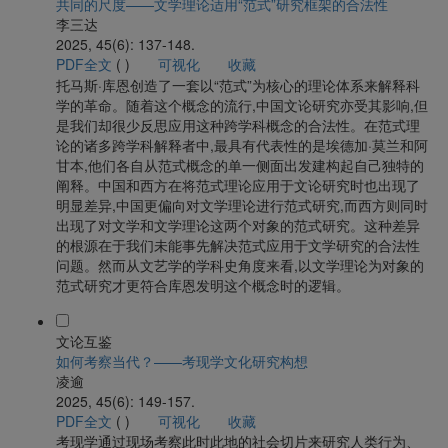
共同的尺度——文学理论适用“范式”研究框架的合法性
李三达
2025, 45(6): 137-148.
PDF全文
(
)
可视化
收藏
托马斯·库恩创造了一套以“范式”为核心的理论体系来解释科
学的革命。随着这个概念的流行,中国文论研究亦受其影响,但
是我们却很少反思应用这种跨学科概念的合法性。在范式理
论的诸多跨学科解释者中,最具有代表性的是埃德加·莫兰和阿
甘本,他们各自从范式概念的单一侧面出发建构起自己独特的
阐释。中国和西方在将范式理论应用于文论研究时也出现了
明显差异,中国更偏向对文学理论进行范式研究,而西方则同时
出现了对文学和文学理论这两个对象的范式研究。这种差异
的根源在于我们未能事先解决范式应用于文学研究的合法性
问题。然而从文艺学的学科史角度来看,以文学理论为对象的
范式研究才更符合库恩发明这个概念时的逻辑。
文论互鉴
如何考察当代？——考现学文化研究构想
凌逾
2025, 45(6): 149-157.
PDF全文
(
)
可视化
收藏
考现学通过现场考察此时此地的社会切片来研究人类行为、