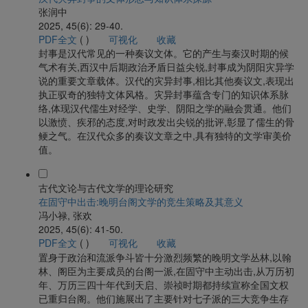
张润中
2025, 45(6): 29-40.
PDF全文
(
)
可视化
收藏
封事是汉代常见的一种奏议文体。它的产生与秦汉时期的候
气术有关,西汉中后期政治矛盾日益尖锐,封事成为阴阳灾异学
说的重要文章载体。汉代的灾异封事,相比其他奏议文,表现出
执正驭奇的独特文体风格。灾异封事蕴含专门的知识体系脉
络,体现汉代儒生对经学、史学、阴阳之学的融会贯通。他们
以激愤、疾邪的态度,对时政发出尖锐的批评,彰显了儒生的骨
鲠之气。在汉代众多的奏议文章之中,具有独特的文学审美价
值。
古代文论与古代文学的理论研究
在固守中出击:晚明台阁文学的竞生策略及其意义
冯小禄, 张欢
2025, 45(6): 41-50.
PDF全文
(
)
可视化
收藏
置身于政治和流派争斗皆十分激烈频繁的晚明文学丛林,以翰
林、阁臣为主要成员的台阁一派,在固守中主动出击,从万历初
年、万历三四十年代到天启、崇祯时期都持续宣称全国文权
已重归台阁。他们施展出了主要针对七子派的三大竞争生存