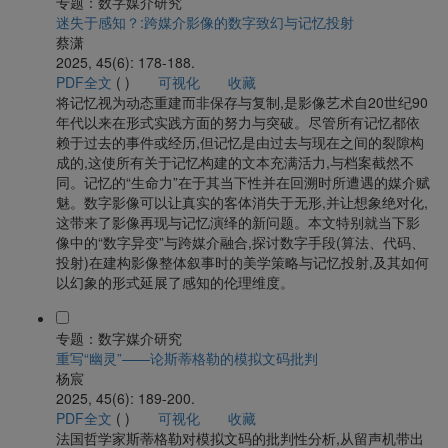
专题：数字媒介研究
迷失于感知？:跨媒介影像的数字致幻与记忆投射
蔡潇
2025, 45(6): 178-188.
PDF全文
(
)
可视化
收藏
将记忆视为动态重建而非保存与复制,是影像艺术自20世纪90
年代以来在形式实践方面的努力与突破。尽管所有记忆都依
赖于过去的事件或经历,但记忆是由过去与现在之间的裂隙构
成的,这使所有关于记忆构建的文本充满活力,与档案截然不
同。记忆的“生命力”在于其当下性并在回溯时所遭遇的媒介赋
魅。数字影像可以让真实的客体消失于无形,并让想象绝对化,
这带来了影像再现与记忆演绎的新问题。本文特别就当下影
像中的“数字异变”与跨媒介融合,探讨数字手段(算法、代码、
投射)在建构影像整体叙事时的美学策略与记忆投射,及其如何
以幻象的形式延展了感知的伦理维度。
专题：数字媒介研究
重写“幽灵”——论斯蒂格勒的模拟文码批判
杨宸
2025, 45(6): 189-200.
PDF全文
(
)
可视化
收藏
法国哲学家斯蒂格勒对模拟文码的批判性分析,从留声机带出