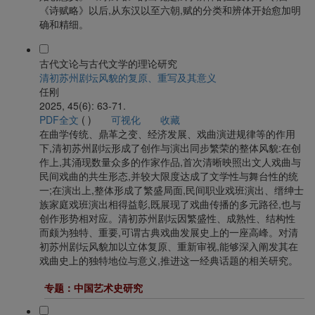
《诗赋略》以后,从东汉以至六朝,赋的分类和辨体开始愈加明
确和精细。
古代文论与古代文学的理论研究
清初苏州剧坛风貌的复原、重写及其意义
任刚
2025, 45(6): 63-71.
PDF全文
(
)
可视化
收藏
在曲学传统、鼎革之变、经济发展、戏曲演进规律等的作用
下,清初苏州剧坛形成了创作与演出同步繁荣的整体风貌:在创
作上,其涌现数量众多的作家作品,首次清晰映照出文人戏曲与
民间戏曲的共生形态,并较大限度达成了文学性与舞台性的统
一;在演出上,整体形成了繁盛局面,民间职业戏班演出、缙绅士
族家庭戏班演出相得益彰,既展现了戏曲传播的多元路径,也与
创作形势相对应。清初苏州剧坛因繁盛性、成熟性、结构性
而颇为独特、重要,可谓古典戏曲发展史上的一座高峰。对清
初苏州剧坛风貌加以立体复原、重新审视,能够深入阐发其在
戏曲史上的独特地位与意义,推进这一经典话题的相关研究。
专题：中国艺术史研究