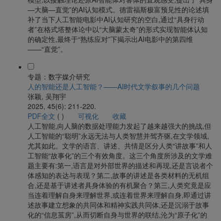
—大脑—直觉”的AI认知模式。德雷福斯极富预见性的论述填
补了当下人工智能电影中AI认知研究的空白,通过“具身行动
者”在格式塔整体论中以“大脑蒙太奇”的形式实现智能体认知
的确定性,最终于“熟练应对”下揭示出AI电影中的第四维
——“直觉”。
专题：数字媒介研究
人的智能还是人工智能？——AI时代文学叙事的几个问题
张颖, 吴翔宇
2025, 45(6): 211-220.
PDF全文
(
)
可视化
收藏
人工智能,向人脑的数据处理能力发起了越来越强大的挑战,但
人工智能的“聪明”永远无法与人类智慧并驾齐驱,在文学领域,
尤其如此。文学的语言、讲述、共情是区分人类“讲故事”和人
工智能“故事化”的三个有效角度。这三个角度所涉及的文学难
题主要有:第一,语言是对外部世界的描述和再现,还是言说者个
体感知的表达与表现？第二,故事的讲述是各类材料的无机组
合,还是基于讲述者具身体验的有机聚合？第三,人类究竟是应
当连着理解自身来理解世界,或连着世界来理解自身,即通过讲
述故事建立想象的共同体和精神实践共同体,还是沉溺于故事
化的“信息茧房”,从而切断自身与世界的联结,沦为“原子化”的