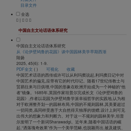
目录文件
全选
|
中国自主文论话语体系研究
中国自主文论话语体系研究
从《论伊壁鸠鲁的花园》谈中国园林美学早期西渐
陆扬
2025, 45(6): 1-9.
PDF全文
(
)
可视化
收藏
中国艺术话语的西传或许可以从利玛窦说起,利玛窦日记中对
中国艺术的偏见,应带有它的时代印记。随着17世纪传教士与
贸易往来与日俱增,中国的形象在欧洲开始成为一个神秘的“他
者”镜像。1685年,英国作家坦普尔完成长文《论伊壁鸠鲁的
花园》,作者以花园为伊壁鸠鲁学派幸福哲学的实践地,认为相
对于欧洲整齐划一的园林布局,中国的不规则园林,其美要超过
一切同类,虽同样受惠于大自然得天独厚的馈赠,设计上则可见
出伟大的想象力和判断力。对于这一不规则的园林美学,坦普
尔发明了一个新词Sharawadgi。近年来,随着中国话语的崛
起,“洒落瑰奇效果”作为一个美学范畴,也脱颖而出,被及建筑、