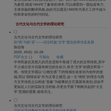
为参照,细读1964年丁象恭的译本,可以感受到一股短促有力、
主体张扬的翻译风格,由此可以窥见1960年代译介工作中战斗
性和革命性的时代特征。
古代文论与古代文学的理论研究
古代文论与古代文学的理论研究
剖“情”与析“采”——试论民族“文学”观念的承传及发展
陈伯海
2025, 45(6): 20-28.
PDF全文
(
)
可视化
收藏
中华民族在其悠久的历史进程中形成了强大的文明传统,其中
不少成分至今仍葆有鲜活的生命力,有关“文学”的观念即其一
例。传统文学观以“心物交感”下的情感生命发动为创作的发
端,而以“因情设采”作为文章之规范,这一主“情性”的理念与西
方文学传统之以构造“形象”为能事的文艺观甚有差别,但似乎
更贴近人们的实际生活经验,亦更合乎眼下刚刚兴起的“大文
学”思潮的需要,值得关注。
古代文论与古代文学的理论研究
汉代灾异封事的文体形态与知识体系探源