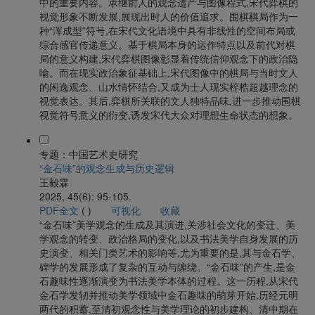
中的重要内容。承继前人的观念遗产与图像程式,宋代弈棋的
视觉形象不断发展,展现出时人的价值追求。围棋棋局作为一
种“浑成型”符号,在宋代文化语境中具有非线性的空间布局或
综合感官传递意义。基于棋局本身的运作特点以及前代对棋
局的意义构建,宋代弈棋图像彰显着传统信仰观念下的政治隐
喻。而在现实政治象征基础上,宋代图像中的棋局与当时文人
的闲逸观念、山水情怀结合,又成为士人现实桎梏超越理念的
视觉表达。其后,弈棋所关联的文人独特品味,进一步推动围棋
视觉符号意义的衍变,诱发宋代大众对理想生命状态的想象。
专题：中国艺术史研究
“金石味”的观念生成与历史逻辑
王毅霖
2025, 45(6): 95-105.
PDF全文
(
)
可视化
收藏
“金石味”美学观念的生成及其演进,关涉社会文化的变迁、美
学观念的转变、政治格局的变化,以及书法美学自身发展的历
史演变、相关门类艺术的影响等,尤为重要的是,其与金石学、
碑学的发展形成了复杂的互动与缠绕。“金石味”的产生,是金
石趣味性逐渐演变为书法美学本体的过程。这一历程,从宋代
金石学发轫并推动美学领域中金石趣味的萌芽开始,历经元明
两代的积蓄,至清初观念性与美学理论的初步建构、清中期在