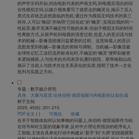
的声学文码开始,经由电影代表的声画文码,到电视呈现出的综
合性模拟文码,以媒介视角重写了德里达的幽灵论,揭示了后人
类式生存状态必然面临的危机:通过作为模拟文码技术的第三
持存,人可以“唤回”并纳用“已经在此”的“幽灵”,实现自我的同一
性延异,敞开充满不确定性可能的未来;但由于模拟文码的时间
性离散方式,从留声机到电视的演变过程,也是人的意识流与技
术的机械—影像流绞缠日益紧密的过程。这意味着人的意识
流愈发受到机械—影像流的剪辑与调制。当机械—影像流被
全球性记忆工业巨流所标准化时,不确定的“幽灵”便即刻被资
本逻辑捕获,人与技术的共同差异化遭到损毁。斯蒂格勒以此
揭示了当前人与技术共在关系异化的实质,指明了技术—文化
批判与实践之方向。
专题：数字媒介研究
具身、大脑与直觉:论休伯特·德雷福斯与AI电影的认知生成
鲜于文灿
2025, 45(6): 201-210.
PDF全文
(
)
可视化
收藏
在关于智能体如何认知事物的问题上,休伯特·德雷福斯作为站
在符号AI对立面的现象学家,反对中介理论所指涉的程序化人
工智能,主张在具身化行动中构建从“新手”到“大师”的技能获取
模型,以接触理论还原AI智能体对客体的直观感受,提出了“具身