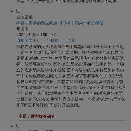
类型,它不是一般意义上的审美对象,而是非对象性的对象。
文论互鉴
黑格尔美学的确立问题:以耶拿手稿为中心的考察
朱渝阳
2025, 45(6): 169-177.
PDF全文
(
)
可视化
收藏
黑格尔系统的美学理论虽然见于成熟时期,但对于其美学缘起
问题的考察却可以追溯至耶拿时期。黑格尔明确的现代性问
题意识,使他自觉地把美学看作反思现代社会之分裂的参照选
择。随着耶拿哲学方案的确立,黑格尔开始把艺术作为一个独
立的现象纳入哲学体系框架,艺术与哲学的关系转变为体系内
部不同构成部分之间的关系,艺术与宗教和哲学的关系在绝对
精神认识过程中展开。黑格尔深刻的历史感标识出古今之别
的界限,进而对艺术的不同类型作出划分,揭示艺术与现时代境
况的错位。基于耶拿手稿的文本学考察将引向对黑格尔美学
动机的追问,它在发生学的意义上提供一个探讨“艺术与哲学关
系”和“艺术终结论”问题的开放空间。
专题：数字媒介研究