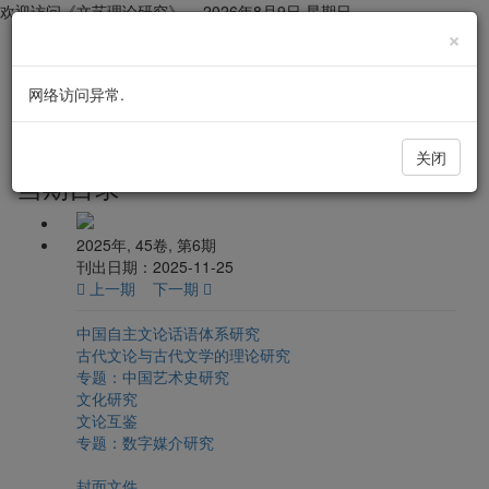
欢迎访问《文艺理论研究》，
2026年8月9日 星期日
×
网络访问异常.
文艺理论研究
导
航
切
关闭
换
当期目录
2025年, 45卷, 第6期
刊出日期：2025-11-25
上一期
下一期
中国自主文论话语体系研究
古代文论与古代文学的理论研究
专题：中国艺术史研究
文化研究
文论互鉴
专题：数字媒介研究
封面文件