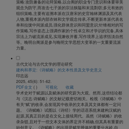
策略:攻防兼备的论辩策略,以台阁的职业专门意识和体要审美
观念为防守,而攻击七子派的宗法狭隘和末流剽窃;多元有效的
组织策略,主要有追溯本派在汉唐宋的史官翰林渊源及其代表
人物,重视本派内部衣钵和文学观念传承,不断更新本派代表名
单和拉拢中间派成员,强化群体意识和同盟意识;针锋相对的写
作策略,写作姿态上强调作家的个性卓立和才学识的完备,具体
宗法上力破流派成见,实现兼收并蓄,写作境界上追求恬淡自然
等。晚明台阁派是参与晚明文学思想大变革的一支重要流派
力量。
古代文论与古代文学的理论研究
建构和界定:《诗赋略》的文本性质及文学史意义
印志远
2025, 45(6): 51-62.
PDF全文
(
)
可视化
收藏
学术史对于赋源以及赋体的研究蔚为大观。然而,这些结论都
与《汉志·诗赋略》的文献记载密切相关。检视《诗赋略》中
有关“赋”的收录,会发现其中收录的文本及其文体都有一定问
题。《诗赋略》试图以《诗经》学的话语系统来建构汉赋的
起源,其真正目的是在文化上接续周代。虽然《诗赋略》的收
录杂驳,且对于一些文本文体的界定并不精确,但其具有重要的
始创意义。《诗赋略》的出现是赋学辨体的重要分水岭,自