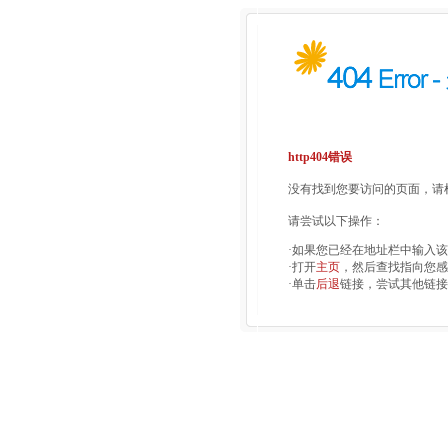
http404错误
没有找到您要访问的页面，请检
请尝试以下操作：
·如果您已经在地址栏中输入
·打开
主页
，然后查找指向您感
·单击
后退
链接，尝试其他链接